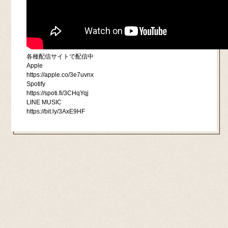
各種配信サイトで配信中
Apple
https://apple.co/3e7uvnx
Spotify
https://spoti.fi/3CHqYqj
LINE MUSIC
https://bit.ly/3AxE9HF